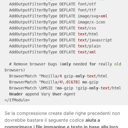
  AddOutputFilterByType DEFLATE font/otf

  AddOutputFilterByType DEFLATE font/ttf

  AddOutputFilterByType DEFLATE image/svg+
xml
  AddOutputFilterByType DEFLATE image/x-icon

  AddOutputFilterByType DEFLATE 
text
/css

  AddOutputFilterByType DEFLATE 
text
/html

  AddOutputFilterByType DEFLATE 
text
/javascript

  AddOutputFilterByType DEFLATE 
text
/plain

  AddOutputFilterByType DEFLATE 
text
/
xml
  # Remove browser bugs (
only
 needed 
for
 really 
old
browsers)

  BrowserMatch ^Mozilla/
4
 gzip-
only
-
text
/html

  BrowserMatch ^Mozilla/
4
\
.0
[
678
] 
no
-gzip

  BrowserMatch \bMSIE !
no
-gzip !gzip-
only
-
text
/html

Header
 append Vary 
User
-Agent

</IfModule>
Se la compressione create dalle righe precedenti non
dovrebbe bastare il seguente codice
aiuta a
comprimere i file immagine e testo in base alla loro