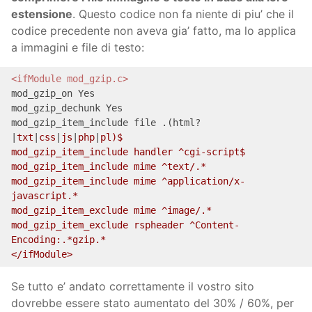
estensione
. Questo codice non fa niente di piu’ che il
codice precedente non aveva gia’ fatto, ma lo applica
a immagini e file di testo:
<ifModule mod_gzip.c>
mod_gzip_on Yes

mod_gzip_dechunk Yes

mod_gzip_item_include file .(html?
|
txt
|
css
|
js
|
php
|
pl)$

mod_gzip_item_include handler ^cgi-script$

mod_gzip_item_include mime ^text/.*

mod_gzip_item_include mime ^application/x-
javascript.*

mod_gzip_item_exclude mime ^image/.*

mod_gzip_item_exclude rspheader ^Content-
Encoding:.*gzip.*

</ifModule>
Se tutto e’ andato correttamente il vostro sito
dovrebbe essere stato aumentato del 30% / 60%, per