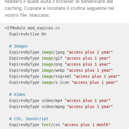
headers il quale aiuta il browser di beneficiare del
caching. Copiate e incollate il codice seguente nel
vostro file .htaccess:
<IfModule mod_expires.c>

  ExpiresActive On

# Images
  ExpiresByType 
image
/jpeg 
"access plus 1 year"
  ExpiresByType 
image
/gif 
"access plus 1 year"
  ExpiresByType 
image
/png 
"access plus 1 year"
  ExpiresByType 
image
/webp 
"access plus 1 year"
  ExpiresByType 
image
/svg+xml 
"access plus 1 year"
  ExpiresByType 
image
/x-icon 
"access plus 1 year"
# Video
  ExpiresByType video/mp4 
"access plus 1 year"
  ExpiresByType video/mpeg 
"access plus 1 year"
# CSS, JavaScript
  ExpiresByType 
text
/css 
"access plus 1 month"