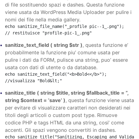
di file sostituendo spazi e dashes. Questa funzione
viene usata da WordPress Media Uploader per pulire i
nomi dei file nella media gallery.
echo sanitize_file_name("_profile pic--1_.png"); 

// restituisce "profile-pic-1_.png"
sanitize_text_field ( string $str )
, questa funzione e’
probabilmente la funzione piu’ comune usata per
pulire i dati da FORM, pulisce una string, puo’ essere
usata con dati di utente o da database.
echo sanitize_text_field("<b>Bold<</b>"); 

//visualizza "Bold&lt;"
sanitize_title ( string $title, string $fallback_title = ”,
string $context = ‘save’ )
, questa funzione viene usata
per evitare di visualizzare caratteri non desiderati nei
titoli degli articoli o custom post type. Rimuove
codice PHP e tags HTML da una string, cosi’ come
accenti. Gli spazi vengono convertiti in dashes.
echo sanitize_title("Sanítizing, Escaping and Validati