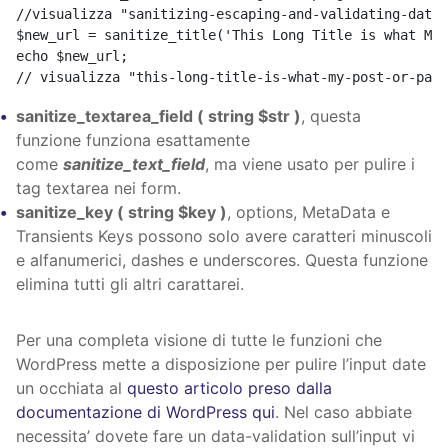
//visualizza "sanitizing-escaping-and-validating-data-
$new_url = sanitize_title('This Long Title is what My 
echo $new_url;

// visualizza "this-long-title-is-what-my-post-or-page
sanitize_textarea_field ( string $str )
, questa
funzione funziona esattamente
come
sanitize_text_field
, ma viene usato per pulire i
tag textarea nei form.
sanitize_key ( string $key )
, options, MetaData e
Transients Keys possono solo avere caratteri minuscoli
e alfanumerici, dashes e underscores. Questa funzione
elimina tutti gli altri carattarei.
Per una completa visione di tutte le funzioni che
WordPress mette a disposizione per pulire l’input date
un occhiata al
questo articolo preso dalla
documentazione di WordPress qui
. Nel caso abbiate
necessita’ dovete fare un data-validation sull’input vi