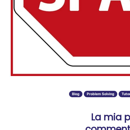
Blog
Problem Solving
Tutor
La mia p
commenti 