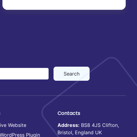
s
Contacts
ive Website
Address:
BS8 4JS Clifton,
Bristol, England UK
WordPress Plugin