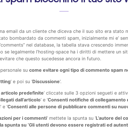
a email da un cliente che diceva che il suo sito era stato 
stato bombardato da commenti spam, inizialmente mi e’ sem
a “comments” nel database, la tabella stava crescendo imme
o se legalmente l’hosting-space ha i diritti di mettere un s
 evitare che questo sucedesse ancora in futuro.
a personale su
come evitare ogni tipo di commento spam n
tting
‘ e poi su ‘
Discussione
‘.
articolo predefinite
‘ cliccate sulle 3 opzioni segueti e attiv
legati dall’articolo
‘ e ‘
Consenti notifiche di collegamento d
i
‘ e ‘
Consenti alle persone di pubblicare commenti su nuovi
azioni per i commenti
‘ mettete la spunta su ‘
L’autore del 
 la spunta su ‘Gli utenti devono essere registrati ed aute