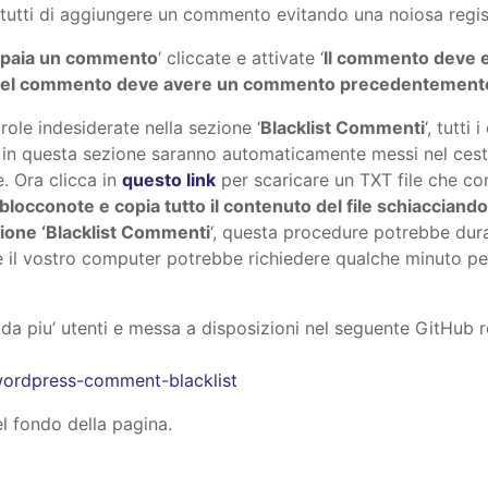
 a tutti di aggiungere un commento evitando una noiosa regis
ppaia un commento
‘ cliccate e attivate ‘
Il commento deve 
 del commento deve avere un commento precedentement
ole indesiderate nella sezione ‘
Blacklist Commenti
‘, tutt
 in questa sezione saranno automaticamente messi nel cest
. Ora clicca in
questo link
per scaricare un TXT file che co
 blocconote e copia tutto il contenuto del file schiacciando ‘
zione ‘Blacklist Commenti
‘, questa procedure potrebbe dur
he il vostro computer potrebbe richiedere qualche minuto per 
 da piu’ utenti e messa a disposizioni nel seguente GitHub rep
wordpress-comment-blacklist
el fondo della pagina.