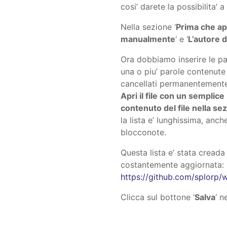
cosi’ darete la possibilita’
Nella sezione ‘
Prima che a
manualmente
‘ e ‘
L’autore
Ora dobbiamo inserire le par
una o piu’ parole contenute
cancellati permanentemente
Apri il file con un semplice
contenuto del file nella se
la lista e’ lunghissima, anc
blocconote.
Questa lista e’ stata creada
costantemente aggiornata:
https://github.com/splorp/
Clicca sul bottone ‘
Salva
‘ n