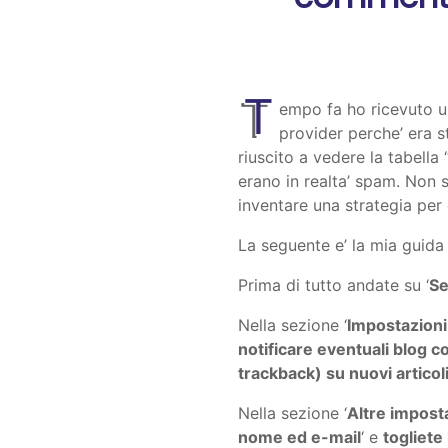
T
empo fa ho ricevuto un
provider perche’ era 
riuscito a vedere la tabell
erano in realta’ spam. Non s
inventare una strategia per
La seguente e’ la mia guid
Prima di tutto andate su ‘
Se
Nella sezione ‘
Impostazioni 
notificare eventuali blog col
trackback) su nuovi articol
Nella sezione ‘
Altre impost
nome ed e-mail
‘ e
togliete