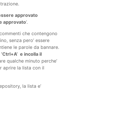
trazione.
essere approvato
e approvato
‘.
i i commenti che contengono
ino, senza pero’ essere
ntiene le parole da bannare.
Ctrl+A’ e incolla il
are qualche minuto perche’
aprire la lista con il
ository, la lista e’