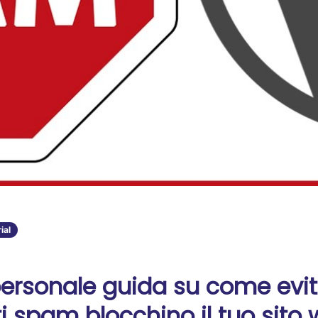
ial
ersonale guida su come evit
spam blocchino il tuo sito 