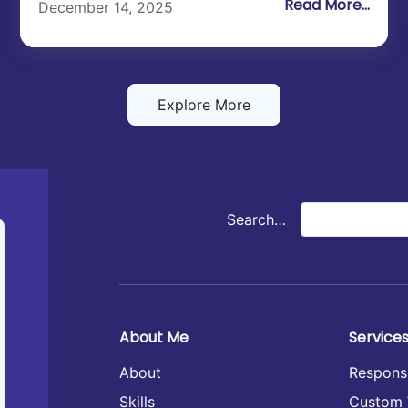
Read More...
December 14, 2025
Explore More
Search…
About Me
Service
About
Respons
Skills
Custom 